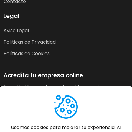
Contacto
Legal
Aviso Legal
Políticas de Privacidad
Políticas de Cookies
Acredita tu empresa online
Accredited Business le permite certificar que tu empresa
cumple nuestra guía de buenas prácticas y criterios de
calidad. A su vez, en tiendas online puede recoger la opinión
de sus clientes de forma imparcial y acreditar su buen
servicio a los clientes de forma automática incrementando
sus ventas hasta un 20%.
Usamos cookies para mejorar tu experiencia. Al