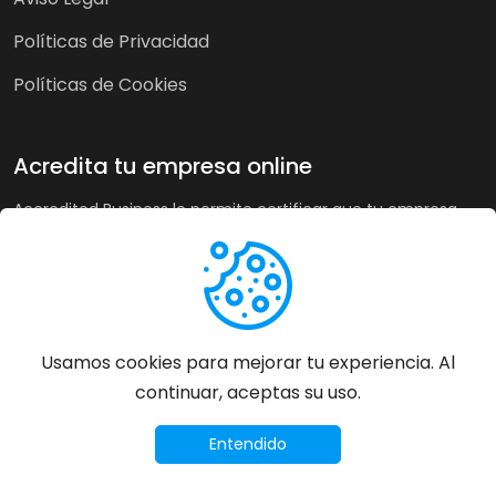
Políticas de Privacidad
Políticas de Cookies
Acredita tu empresa online
Accredited Business le permite certificar que tu empresa
cumple nuestra guía de buenas prácticas y criterios de
calidad. A su vez, en tiendas online puede recoger la opinión
de sus clientes de forma imparcial y acreditar su buen
servicio a los clientes de forma automática incrementando
sus ventas hasta un 20%.
Usamos cookies para mejorar tu experiencia. Al
continuar, aceptas su uso.
Más información
©
2026
Accredited Business - Todos los derechos
Entendido
reservados.