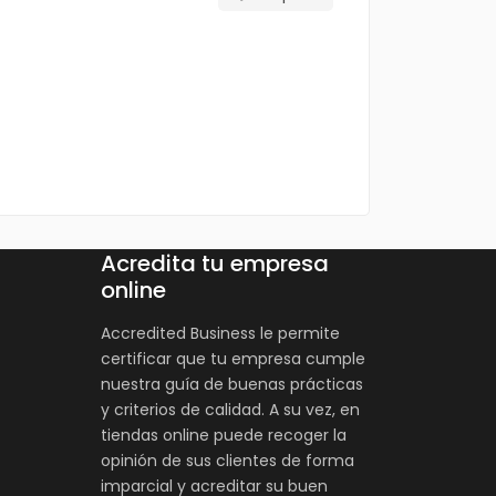
Acredita tu empresa
online
Accredited Business le permite
certificar que tu empresa cumple
nuestra guía de buenas prácticas
y criterios de calidad. A su vez, en
tiendas online puede recoger la
opinión de sus clientes de forma
imparcial y acreditar su buen