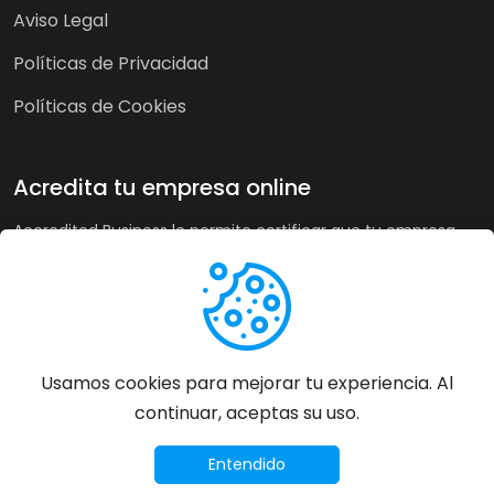
Aviso Legal
Políticas de Privacidad
Políticas de Cookies
Acredita tu empresa online
Accredited Business le permite certificar que tu empresa
cumple nuestra guía de buenas prácticas y criterios de
calidad. A su vez, en tiendas online puede recoger la opinión
de sus clientes de forma imparcial y acreditar su buen
servicio a los clientes de forma automática incrementando
sus ventas hasta un 20%.
Usamos cookies para mejorar tu experiencia. Al
continuar, aceptas su uso.
Más información
©
2026
Accredited Business - Todos los derechos
Entendido
reservados.