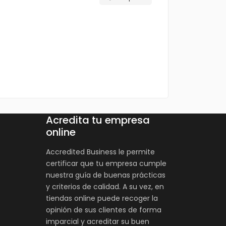
Acredita tu empresa
online
Accredited Business le permite
certificar que tu empresa cumple
nuestra guía de buenas prácticas
y criterios de calidad. A su vez, en
tiendas online puede recoger la
opinión de sus clientes de forma
imparcial y acreditar su buen