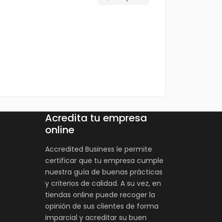
Acredita tu empresa
online
Accredited Business le permite
certificar que tu empresa cumple
nuestra guía de buenas prácticas
y criterios de calidad. A su vez, en
tiendas online puede recoger la
opinión de sus clientes de forma
imparcial y acreditar su buen