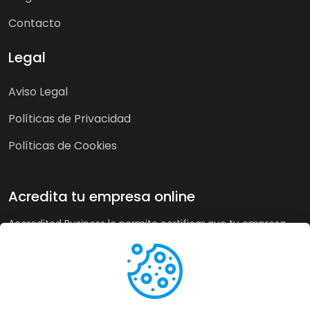
Contacto
Legal
Aviso Legal
Políticas de Privacidad
Políticas de Cookies
Acredita tu empresa online
Accredited Business le permite certificar que tu empresa
cumple nuestra guía de buenas prácticas y criterios de
calidad. A su vez, en tiendas online puede recoger la opinión
de sus clientes de forma imparcial y acreditar su buen
servicio a los clientes de forma automática incrementando
sus ventas hasta un 20%.