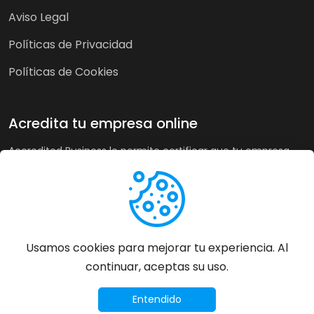
Aviso Legal
Políticas de Privacidad
Políticas de Cookies
Acredita tu empresa online
Accredited Business le permite certificar que tu empresa
cumple nuestra guía de buenas prácticas y criterios de
calidad. A su vez, en tiendas online puede recoger la opinión
de sus clientes de forma imparcial y acreditar su buen
servicio a los clientes de forma automática incrementando
sus ventas hasta un 20%.
Usamos cookies para mejorar tu experiencia. Al
continuar, aceptas su uso.
Más información
©
2026
Accredited Business - Todos los derechos
Entendido
reservados.