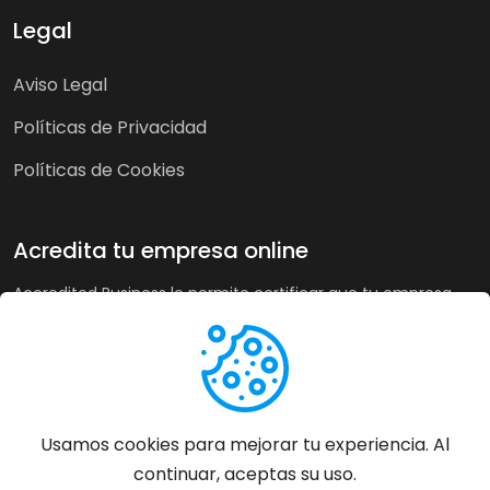
Legal
Aviso Legal
Políticas de Privacidad
Políticas de Cookies
Acredita tu empresa online
Accredited Business le permite certificar que tu empresa
cumple nuestra guía de buenas prácticas y criterios de
calidad. A su vez, en tiendas online puede recoger la opinión
de sus clientes de forma imparcial y acreditar su buen
servicio a los clientes de forma automática incrementando
sus ventas hasta un 20%.
Usamos cookies para mejorar tu experiencia. Al
continuar, aceptas su uso.
Más información