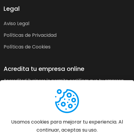
Legal
Aviso Legal
Políticas de Privacidad
Políticas de Cookies
Acredita tu empresa online
Accredited Business le permite certificar que tu empresa
cumple nuestra guía de buenas prácticas y criterios de
calidad. A su vez, en tiendas online puede recoger la opinión
de sus clientes de forma imparcial y acreditar su buen
servicio a los clientes de forma automática incrementando
sus ventas hasta un 20%.
Usamos cookies para mejorar tu experiencia. Al
continuar, aceptas su uso.
Más información