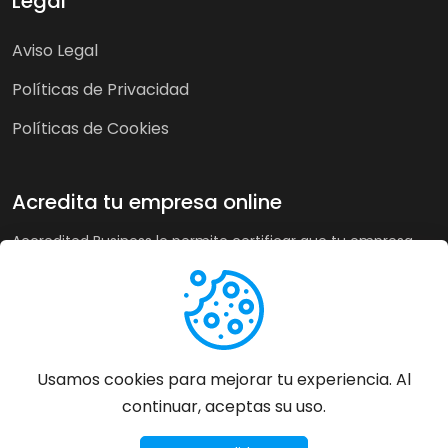
Legal
Aviso Legal
Políticas de Privacidad
Políticas de Cookies
Acredita tu empresa online
Accredited Business le permite certificar que tu empresa
cumple nuestra guía de buenas prácticas y criterios de
calidad. A su vez, en tiendas online puede recoger la opinión
de sus clientes de forma imparcial y acreditar su buen
servicio a los clientes de forma automática incrementando
sus ventas hasta un 20%.
Usamos cookies para mejorar tu experiencia. Al
continuar, aceptas su uso.
Más información