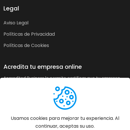
Legal
Aviso Legal
Políticas de Privacidad
Políticas de Cookies
Acredita tu empresa online
Accredited Business le permite certificar que tu empresa
cumple nuestra guía de buenas prácticas y criterios de
calidad. A su vez, en tiendas online puede recoger la opinión
de sus clientes de forma imparcial y acreditar su buen
servicio a los clientes de forma automática incrementando
sus ventas hasta un 20%.
Usamos cookies para mejorar tu experiencia. Al
continuar, aceptas su uso.
Más información