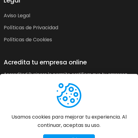
Legal
Aviso Legal
Políticas de Privacidad
Políticas de Cookies
Acredita tu empresa online
Accredited Business le permite certificar que tu empresa
cumple nuestra guía de buenas prácticas y criterios de
calidad. A su vez, en tiendas online puede recoger la opinión
de sus clientes de forma imparcial y acreditar su buen
servicio a los clientes de forma automática incrementando
sus ventas hasta un 20%.
Usamos cookies para mejorar tu experiencia. Al
continuar, aceptas su uso.
Más información