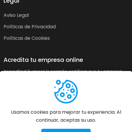
Legal
Aviso Legal
Políticas de Privacidad
Políticas de Cookies
Acredita tu empresa online
Accredited Business le permite certificar que tu empresa
cumple nuestra guía de buenas prácticas y criterios de
calidad. A su vez, en tiendas online puede recoger la opinión
de sus clientes de forma imparcial y acreditar su buen
servicio a los clientes de forma automática incrementando
sus ventas hasta un 20%.
Usamos cookies para mejorar tu experiencia. Al
continuar, aceptas su uso.
Más información