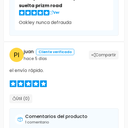
suelta prizm road
Ver
Oakley nunca defrauda
juan
Cliente verificado
Compartir
hace 5 días
el envío rápido.
Útil (0)
Comentarios del producto
1 comentario