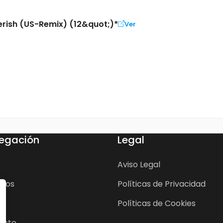
erish (US-Remix) (12&quot;)*
Ver
egación
Legal
Aviso Legal
cios
Políticas de Privacidad
Políticas de Cookies
acto