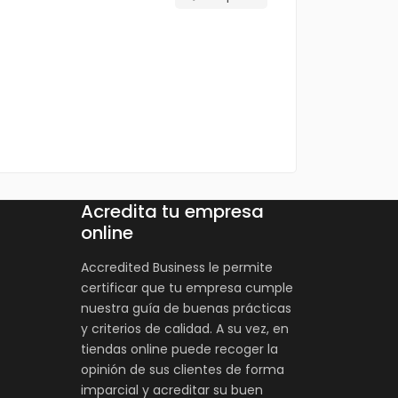
Acredita tu empresa
online
Accredited Business le permite
certificar que tu empresa cumple
nuestra guía de buenas prácticas
y criterios de calidad. A su vez, en
tiendas online puede recoger la
opinión de sus clientes de forma
imparcial y acreditar su buen