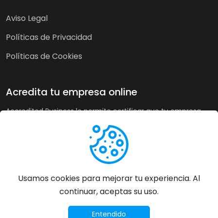
Aviso Legal
Políticas de Privacidad
Políticas de Cookies
Acredita tu empresa online
Accredited Business le permite certificar que tu empresa
cumple nuestra guía de buenas prácticas y criterios de
calidad. A su vez, en tiendas online puede recoger la opinión
de sus clientes de forma imparcial y acreditar su buen
servicio a los clientes de forma automática incrementando
sus ventas hasta un 20%.
Usamos cookies para mejorar tu experiencia. Al
continuar, aceptas su uso.
Más información
©
2026
Accredited Business - Todos los derechos
Entendido