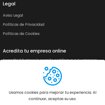
Legal
Aviso Legal
Políticas de Privacidad
Políticas de Cookies
Acredita tu empresa online
Accredited Business le permite certificar que tu empresa
cumple nuestra guía de buenas prácticas y criterios de
calidad. A su vez, en tiendas online puede recoger la opinión
de sus clientes de forma imparcial y acreditar su buen
servicio a los clientes de forma automática incrementando
sus ventas hasta un 20%.
Usamos cookies para mejorar tu experiencia. Al
continuar, aceptas su uso.
Más información