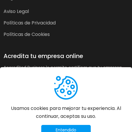
Aviso Legal
Políticas de Privacidad
Políticas de Cookies
Acredita tu empresa online
Accredited Business le permite certificar que tu empresa
cumple nuestra guía de buenas prácticas y criterios de
calidad. A su vez, en tiendas online puede recoger la opinión
de sus clientes de forma imparcial y acreditar su buen
servicio a los clientes de forma automática incrementando
sus ventas hasta un 20%.
Usamos cookies para mejorar tu experiencia. Al
continuar, aceptas su uso.
Más información
©
2026
Accredited Business - Todos los derechos
Entendido