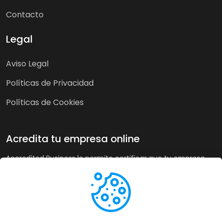
Contacto
Legal
Aviso Legal
Políticas de Privacidad
Políticas de Cookies
Acredita tu empresa online
Accredited Business le permite certificar que tu empresa
cumple nuestra guía de buenas prácticas y criterios de
calidad. A su vez, en tiendas online puede recoger la opinión
de sus clientes de forma imparcial y acreditar su buen
servicio a los clientes de forma automática incrementando
sus ventas hasta un 20%.