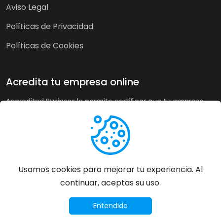
Aviso Legal
Políticas de Privacidad
Políticas de Cookies
Acredita tu empresa online
Accredited Business le permite certificar que tu empresa
cumple nuestra guía de buenas prácticas y criterios de
calidad. A su vez, en tiendas online puede recoger la opinión
de sus clientes de forma imparcial y acreditar su buen
servicio a los clientes de forma automática incrementando
sus ventas hasta un 20%.
Usamos cookies para mejorar tu experiencia. Al
continuar, aceptas su uso.
Más información
©
2026
Accredited Business - Todos los derechos
Entendido
reservados.