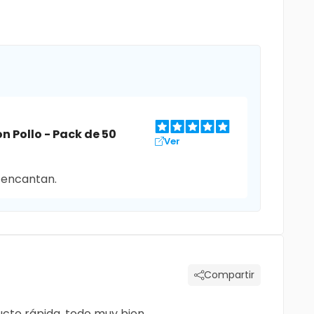
n Pollo - Pack de 50
Ver
s encantan.
Compartir
ucto rápida, todo muy bien