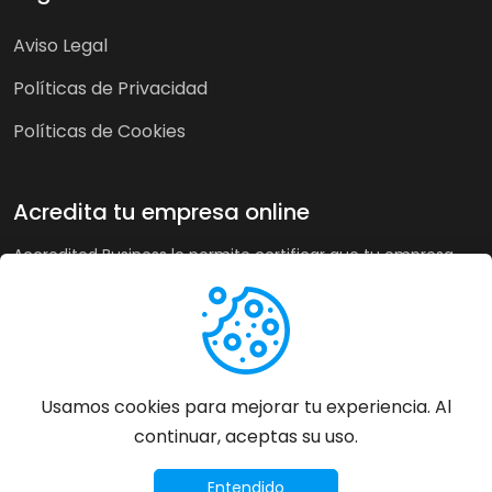
Aviso Legal
Políticas de Privacidad
Políticas de Cookies
Acredita tu empresa online
Accredited Business le permite certificar que tu empresa
cumple nuestra guía de buenas prácticas y criterios de
calidad. A su vez, en tiendas online puede recoger la opinión
de sus clientes de forma imparcial y acreditar su buen
servicio a los clientes de forma automática incrementando
sus ventas hasta un 20%.
Usamos cookies para mejorar tu experiencia. Al
continuar, aceptas su uso.
Más información
©
2026
Accredited Business - Todos los derechos
Entendido