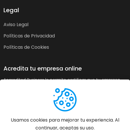
Legal
Aviso Legal
Políticas de Privacidad
Políticas de Cookies
Acredita tu empresa online
Accredited Business le permite certificar que tu empresa
cumple nuestra guía de buenas prácticas y criterios de
calidad. A su vez, en tiendas online puede recoger la opinión
de sus clientes de forma imparcial y acreditar su buen
servicio a los clientes de forma automática incrementando
sus ventas hasta un 20%.
Usamos cookies para mejorar tu experiencia. Al
continuar, aceptas su uso.