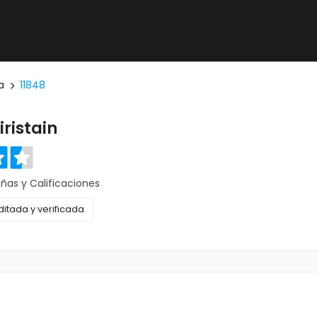
a
11848
ristain
eñas y Calificaciones
itada y verificada