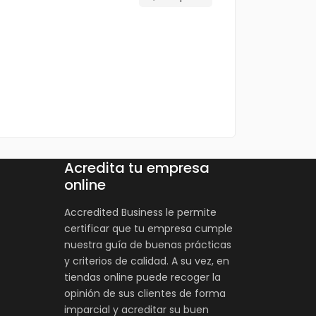
Acredita tu empresa
online
Accredited Business le permite
certificar que tu empresa cumple
nuestra guía de buenas prácticas
y criterios de calidad. A su vez, en
tiendas online puede recoger la
opinión de sus clientes de forma
imparcial y acreditar su buen