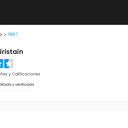
a
11867
ristain
eñas y Calificaciones
itada y verificada