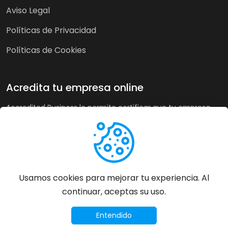
Aviso Legal
Políticas de Privacidad
Políticas de Cookies
Acredita tu empresa online
Accredited Business le permite certificar que tu empresa
cumple nuestra guía de buenas prácticas y criterios de
calidad. A su vez, en tiendas online puede recoger la opinión
de sus clientes de forma imparcial y acreditar su buen
servicio a los clientes de forma automática incrementando
sus ventas hasta un 20%.
Usamos cookies para mejorar tu experiencia. Al
continuar, aceptas su uso.
Más información
©
2026
Accredited Business - Todos los derechos
Entendido
reservados.