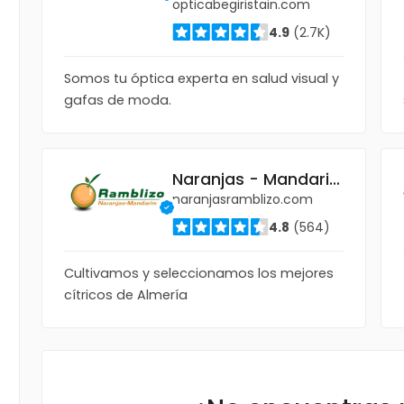
opticabegiristain.com
4.9
(2.7K)
Somos tu óptica experta en salud visual y
gafas de moda.
Naranjas - Mandarinas Ramblizo
naranjasramblizo.com
4.8
(564)
Cultivamos y seleccionamos los mejores
cítricos de Almería