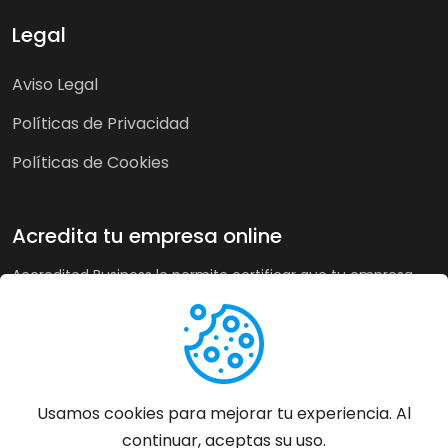
Legal
Aviso Legal
Políticas de Privacidad
Políticas de Cookies
Acredita tu empresa online
Accredited Business le permite certificar que tu empresa
cumple nuestra guía de buenas prácticas y criterios de
calidad. A su vez, en tiendas online puede recoger la opinión
de sus clientes de forma imparcial y acreditar su buen
servicio a los clientes de forma automática incrementando
sus ventas hasta un 20%.
Usamos cookies para mejorar tu experiencia. Al
continuar, aceptas su uso.