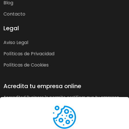
Blog
Contacto
Legal
Aviso Legal
Políticas de Privacidad
Políticas de Cookies
Acredita tu empresa online
Accredited Business le permite certificar que tu empresa
cumple nuestra guía de buenas prácticas y criterios de
calidad. A su vez, en tiendas online puede recoger la opinión
de sus clientes de forma imparcial y acreditar su buen
servicio a los clientes de forma automática incrementando